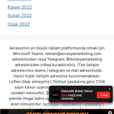
Kasım 2022
Şubat 2022
Ocak 2022
Avrasya'nın en büyük reklam platformunda olmak için
Microsoft Teams:
reklam@avrasyamarketing.com
adresimizden veya Telegram: @Avrasyamarketing
adresimizden irtibat kurabilirsiniz. (Tek iletişim
adreslerimiz teams / telegram ve mail adresimizdir.
Harici hiçbir iletişim adresimiz bulunmamaktadır.
Lütfen itibar etmeyiniz.) Türkiye yasalarına göre 7258
sayılı kanun uyarınca yasa dışı bahis oynamanın
cezaları mevcuttur. Şu an bulunduğunuz site hiç bir
şekilde illegal bahis oyunları oynatmıyor ve oynamaya
aracı olmuyordur.
betmüze
|
kulecasino
|
kokobets
|
asprobet
|
hayalbahis
|
rocksroyalbet
|
betsound
|
×