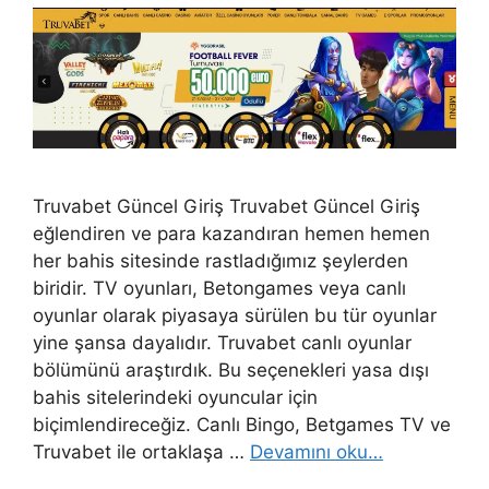
Truvabet Güncel Giriş Truvabet Güncel Giriş
eğlendiren ve para kazandıran hemen hemen
her bahis sitesinde rastladığımız şeylerden
biridir. TV oyunları, Betongames veya canlı
oyunlar olarak piyasaya sürülen bu tür oyunlar
yine şansa dayalıdır. Truvabet canlı oyunlar
bölümünü araştırdık. Bu seçenekleri yasa dışı
bahis sitelerindeki oyuncular için
biçimlendireceğiz. Canlı Bingo, Betgames TV ve
Truvabet ile ortaklaşa …
Devamını oku…