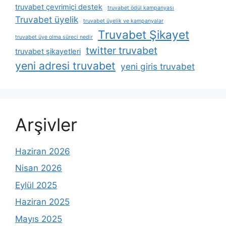
truvabet çevrimiçi destek
truvabet ödül kampanyası
Truvabet üyelik
truvabet üyelik ve kampanyalar
Truvabet Şikayet
truvabet üye olma süreci nedir
twitter truvabet
truvabet şikayetleri
yeni adresi truvabet
yeni giris truvabet
Arşivler
Haziran 2026
Nisan 2026
Eylül 2025
Haziran 2025
Mayıs 2025