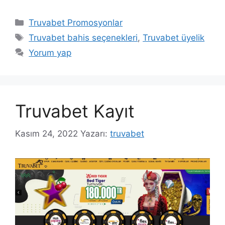
Kategoriler
Truvabet Promosyonlar
Etiketler
Truvabet bahis seçenekleri
,
Truvabet üyelik
Yorum yap
Truvabet Kayıt
Kasım 24, 2022
Yazarı:
truvabet