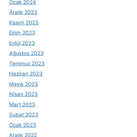
Ocak 2024
Aralık 2023
Kasım 2023
Ekim 2023
Eylül 2023
Ağustos 2023
Temmuz 2023
Haziran 2023
Mayıs 2023
Nisan 2023
Mart 2023
Şubat 2023
Ocak 2023
Aralık 2022