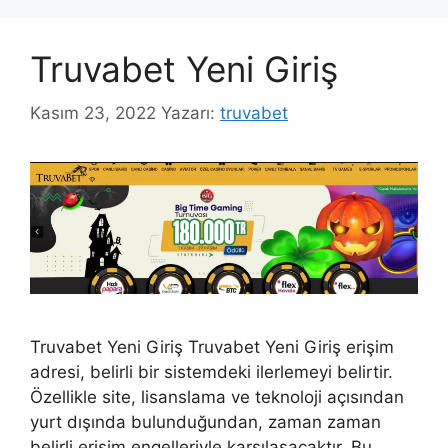
Truvabet Yeni Giriş
Kasım 23, 2022
Yazarı:
truvabet
Truvabet Yeni Giriş Truvabet Yeni Giriş erişim
adresi, belirli bir sistemdeki ilerlemeyi belirtir.
Özellikle site, lisanslama ve teknoloji açısından
yurt dışında bulunduğundan, zaman zaman
belirli erişim engelleriyle karşılaşacaktır. Bu