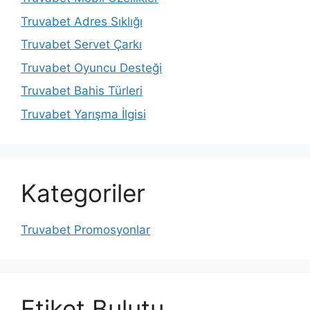
Truvabet Adres Sıklığı
Truvabet Servet Çarkı
Truvabet Oyuncu Desteği
Truvabet Bahis Türleri
Truvabet Yarışma İlgisi
Kategoriler
Truvabet Promosyonlar
Etiket Bulutu