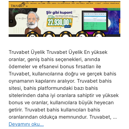
Truvabet Üyelik Truvabet Üyelik En yüksek
oranlar, geniş bahis seçenekleri, anında
ödemeler ve efsanevi bonus fırsatları ile
Truvabet, kullanıcılarına doğru ve gerçek bahis
oynamanın kapılarını aralıyor. Truvabet bahis
sitesi, bahis platformundaki bazı bahis
sitelerinden daha iyi oranlara sahiptir ve yüksek
bonus ve oranlar, kullanıcılara büyük heyecan
getirir. Truvabet bahis kullanıcıları bahis
oranlarından oldukça memnundur. Truvabet, …
Devamını oku…