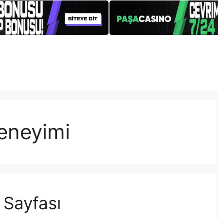
eneyimi
 Sayfası