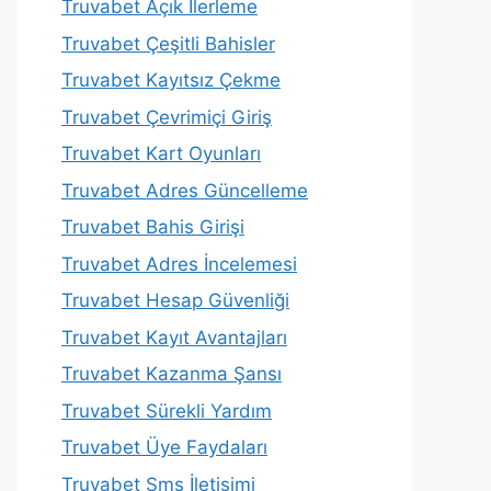
Truvabet Açık İlerleme
Truvabet Çeşitli Bahisler
Truvabet Kayıtsız Çekme
Truvabet Çevrimiçi Giriş
Truvabet Kart Oyunları
Truvabet Adres Güncelleme
Truvabet Bahis Girişi
Truvabet Adres İncelemesi
Truvabet Hesap Güvenliği
Truvabet Kayıt Avantajları
Truvabet Kazanma Şansı
Truvabet Sürekli Yardım
Truvabet Üye Faydaları
Truvabet Sms İletişimi