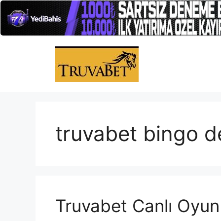
İçeriğe
atla
truvabet bingo d
Truvabet Canlı Oyun