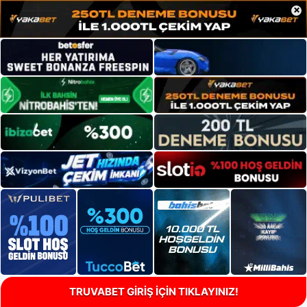
×
TRUVABET GİRİŞ İÇİN TIKLAYINIZ!