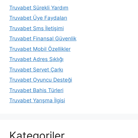
Truvabet Sürekli Yardım
Truvabet Üye Faydaları
Truvabet Sms İletişimi
Truvabet Finansal Güvenlik
Truvabet Mobil Özellikler
Truvabet Adres Sıklığı
Truvabet Servet Çarkı
Truvabet Oyuncu Desteği
Truvabet Bahis Türleri
Truvabet Yarışma İlgisi
Kategoriler