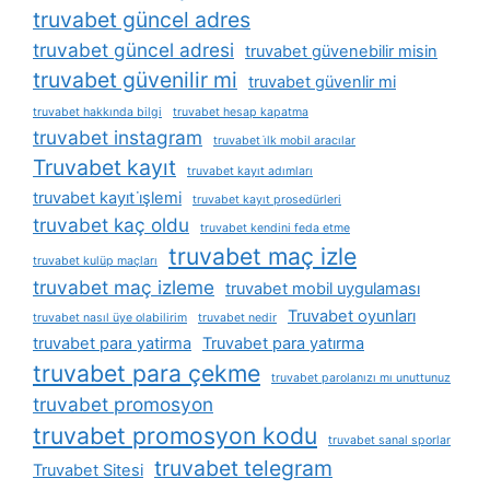
truvabet güncel adres
truvabet güncel adresi
truvabet güvenebilir misin
truvabet güvenilir mi
truvabet güvenlir mi
truvabet hakkında bilgi
truvabet hesap kapatma
truvabet instagram
truvabet i̇lk mobil aracılar
Truvabet kayıt
truvabet kayıt adımları
truvabet kayıt i̇şlemi
truvabet kayıt prosedürleri
truvabet kaç oldu
truvabet kendini feda etme
truvabet maç izle
truvabet kulüp maçları
truvabet maç izleme
truvabet mobil uygulaması
Truvabet oyunları
truvabet nasıl üye olabilirim
truvabet nedir
truvabet para yatirma
Truvabet para yatırma
truvabet para çekme
truvabet parolanızı mı unuttunuz
truvabet promosyon
truvabet promosyon kodu
truvabet sanal sporlar
truvabet telegram
Truvabet Sitesi