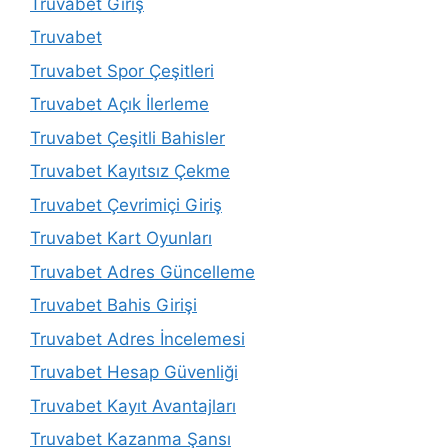
Truvabet Giriş
Truvabet
Truvabet Spor Çeşitleri
Truvabet Açık İlerleme
Truvabet Çeşitli Bahisler
Truvabet Kayıtsız Çekme
Truvabet Çevrimiçi Giriş
Truvabet Kart Oyunları
Truvabet Adres Güncelleme
Truvabet Bahis Girişi
Truvabet Adres İncelemesi
Truvabet Hesap Güvenliği
Truvabet Kayıt Avantajları
Truvabet Kazanma Şansı