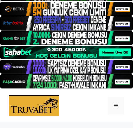
İçeriğe
atla
Menü