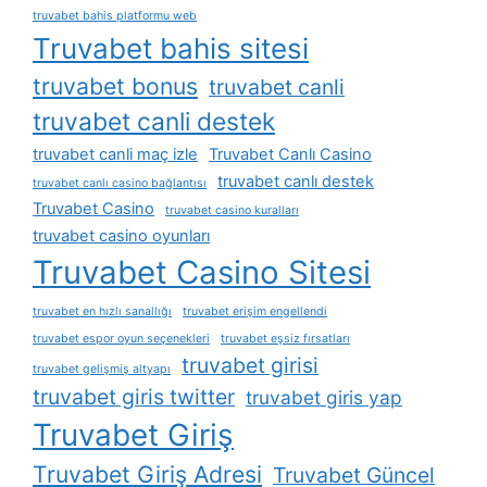
truvabet bahis platformu web
Truvabet bahis sitesi
truvabet bonus
truvabet canli
truvabet canli destek
truvabet canli maç izle
Truvabet Canlı Casino
truvabet canlı destek
truvabet canlı casino bağlantısı
Truvabet Casino
truvabet casino kuralları
truvabet casino oyunları
Truvabet Casino Sitesi
truvabet en hızlı sanallığı
truvabet erişim engellendi
truvabet espor oyun seçenekleri
truvabet eşsiz fırsatları
truvabet girisi
truvabet gelişmiş altyapı
truvabet giris twitter
truvabet giris yap
Truvabet Giriş
Truvabet Giriş Adresi
Truvabet Güncel