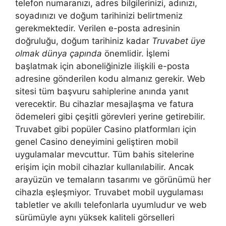
telefon numaranızı, adres bilgilerinizi, adınızı,
soyadınızı ve doğum tarihinizi belirtmeniz
gerekmektedir. Verilen e-posta adresinin
doğruluğu, doğum tarihiniz kadar
Truvabet üye
olmak dünya çapında
önemlidir. İşlemi
başlatmak için aboneliğinizle ilişkili e-posta
adresine gönderilen kodu almanız gerekir. Web
sitesi tüm başvuru sahiplerine anında yanıt
verecektir. Bu cihazlar mesajlaşma ve fatura
ödemeleri gibi çeşitli görevleri yerine getirebilir.
Truvabet gibi popüler Casino platformları için
genel Casino deneyimini geliştiren mobil
uygulamalar mevcuttur. Tüm bahis sitelerine
erişim için mobil cihazlar kullanılabilir. Ancak
arayüzün ve temaların tasarımı ve görünümü her
cihazla eşleşmiyor. Truvabet mobil uygulaması
tabletler ve akıllı telefonlarla uyumludur ve web
sürümüyle aynı yüksek kaliteli görselleri