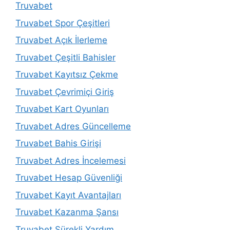
Truvabet
Truvabet Spor Çeşitleri
Truvabet Açık İlerleme
Truvabet Çeşitli Bahisler
Truvabet Kayıtsız Çekme
Truvabet Çevrimiçi Giriş
Truvabet Kart Oyunları
Truvabet Adres Güncelleme
Truvabet Bahis Girişi
Truvabet Adres İncelemesi
Truvabet Hesap Güvenliği
Truvabet Kayıt Avantajları
Truvabet Kazanma Şansı
Truvabet Sürekli Yardım