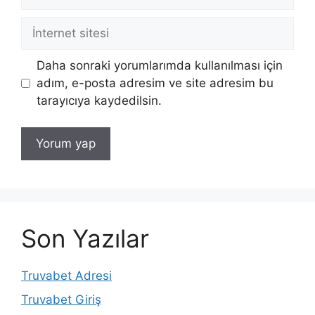
posta
İnternet
sitesi
Daha sonraki yorumlarımda kullanılması için
adım, e-posta adresim ve site adresim bu
tarayıcıya kaydedilsin.
Son Yazılar
Truvabet Adresi
Truvabet Giriş