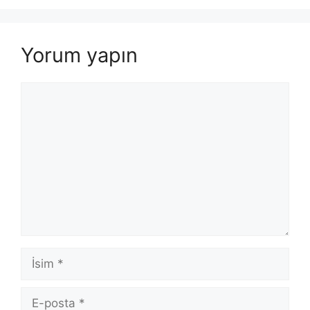
Yorum yapın
Yorum
İsim
E-