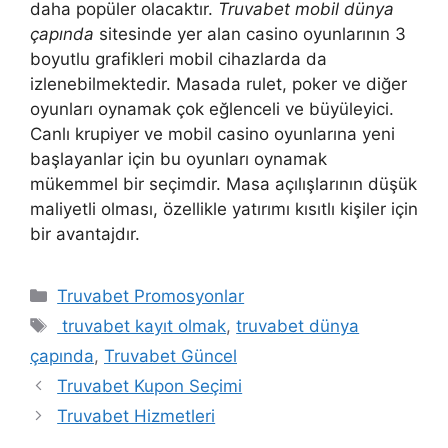
daha popüler olacaktır.
Truvabet mobil dünya
çapında
sitesinde yer alan casino oyunlarının 3
boyutlu grafikleri mobil cihazlarda da
izlenebilmektedir. Masada rulet, poker ve diğer
oyunları oynamak çok eğlenceli ve büyüleyici.
Canlı krupiyer ve mobil casino oyunlarına yeni
başlayanlar için bu oyunları oynamak
mükemmel bir seçimdir. Masa açılışlarının düşük
maliyetli olması, özellikle yatırımı kısıtlı kişiler için
bir avantajdır.
Kategoriler
Truvabet Promosyonlar
Etiketler
truvabet kayıt olmak
,
truvabet dünya
çapında
,
Truvabet Güncel
Truvabet Kupon Seçimi
Truvabet Hizmetleri