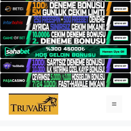
İçeriğe
atla
Menü