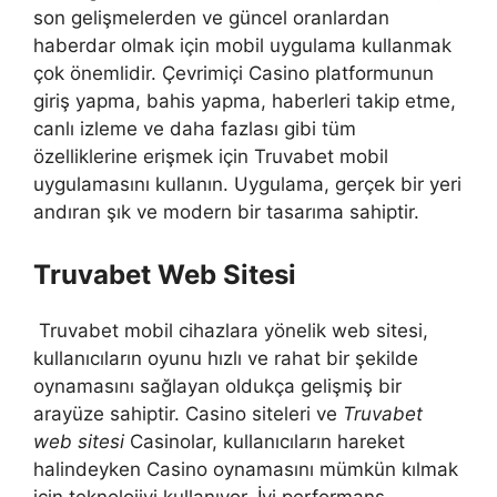
son gelişmelerden ve güncel oranlardan
haberdar olmak için mobil uygulama kullanmak
çok önemlidir. Çevrimiçi Casino platformunun
giriş yapma, bahis yapma, haberleri takip etme,
canlı izleme ve daha fazlası gibi tüm
özelliklerine erişmek için Truvabet mobil
uygulamasını kullanın. Uygulama, gerçek bir yeri
andıran şık ve modern bir tasarıma sahiptir.
Truvabet Web Sitesi
Truvabet mobil cihazlara yönelik web sitesi,
kullanıcıların oyunu hızlı ve rahat bir şekilde
oynamasını sağlayan oldukça gelişmiş bir
arayüze sahiptir. Casino siteleri ve
Truvabet
web sitesi
Casinolar, kullanıcıların hareket
halindeyken Casino oynamasını mümkün kılmak
için teknolojiyi kullanıyor. İyi performans