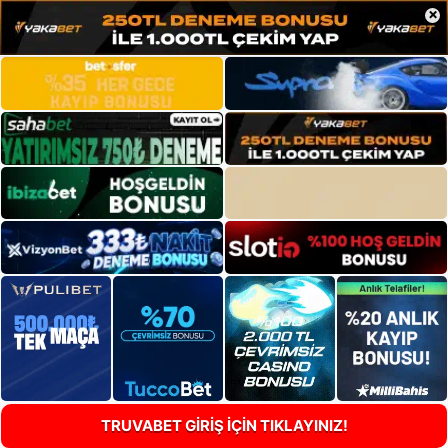
×
TRUVABET GİRİŞ İÇİN TIKLAYINIZ!