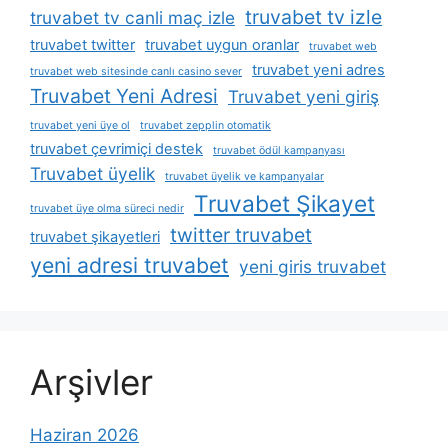
truvabet tv izle
truvabet tv canli maç izle
truvabet twitter
truvabet uygun oranlar
truvabet web
truvabet yeni adres
truvabet web sitesinde canlı casino sever
Truvabet Yeni Adresi
Truvabet yeni giriş
truvabet yeni üye ol
truvabet zepplin otomatik
truvabet çevrimiçi destek
truvabet ödül kampanyası
Truvabet üyelik
truvabet üyelik ve kampanyalar
Truvabet Şikayet
truvabet üye olma süreci nedir
twitter truvabet
truvabet şikayetleri
yeni adresi truvabet
yeni giris truvabet
Arşivler
Haziran 2026