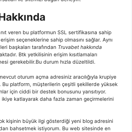
 Hakkında
anıt veren bu platformun SSL sertifikasına sahip
erişim seçeneklerine sahip olmasını sağlar. Aynı
ileri başkaları tarafından
Truvabet hakkında
dır. Btk yetkilisinin erişim kısıtlamaları
si gerekebilir.Bu durum hızla düzeltildi.
mevcut oturum açma adresiniz aracılığıyla krupiye
 Bu platform, müşterilerin çeşitli şekillerde yüksek
nlar için ciddi bir destek bonusunu yansıtıyor.
ni ikiye katlayarak daha fazla zaman geçirmelerini
k kişinin büyük ilgi gösterdiği yeni blog adresini
fından bahsetmek istiyorum. Bu web sitesinde en