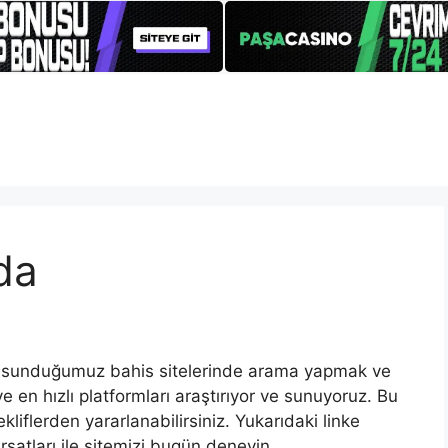
da
 sunduğumuz bahis sitelerinde arama yapmak ve
e en hızlı platformları araştırıyor ve sunuyoruz. Bu
liflerden yararlanabilirsiniz. Yukarıdaki linke
ırsatları ile sitemizi bugün deneyin.