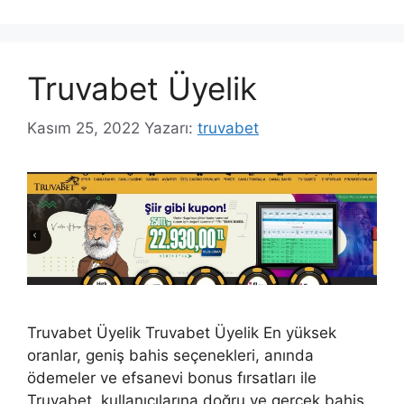
Truvabet Üyelik
Kasım 25, 2022
Yazarı:
truvabet
Truvabet Üyelik Truvabet Üyelik En yüksek
oranlar, geniş bahis seçenekleri, anında
ödemeler ve efsanevi bonus fırsatları ile
Truvabet, kullanıcılarına doğru ve gerçek bahis