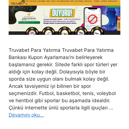
Truvabet Para Yatırma Truvabet Para Yatırma
Bankası Kupon Ayarlaması’nı belirleyerek
başlamanız gerekir. Sitede farklı spor türleri yer
aldığı için kolay değil. Dolayısıyla böyle bir
sporda size uygun olanı bulmak kolay değil.
Ancak tavsiyemiz iyi bilinen bir spor
seçmenizdir. Futbol, basketbol, tenis, voleybol
ve hentbol gibi sporlar bu aşamada idealdir.
Çünkü internette ünlü sporlarla ilgili ipuçları …
Devamını oku…