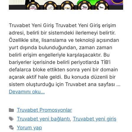
Truvabet Yeni Giriş Truvabet Yeni Giriş erişim
adresi, belirli bir sistemdeki ilerlemeyi belirtir.
Özellikle site, lisanslama ve teknoloji açısından
yurt dışında bulunduğundan, zaman zaman
belirli erişim engelleriyle karşılaşacaktır. Bu
bariyerler içerisinde belirli periyotlarda TİB’i
defalarca bloke ettikten sonra yeni bir domain
açarak aktif hale geldi. Bu konuda düzenli bir
sistem oluşturduğu için Truvabet ana sayfası …
Devamını oku…
Kategoriler
Truvabet Promosyonlar
Etiketler
Truvabet yeni bağlantı
,
Truvabet yeni giriş
Yorum yap