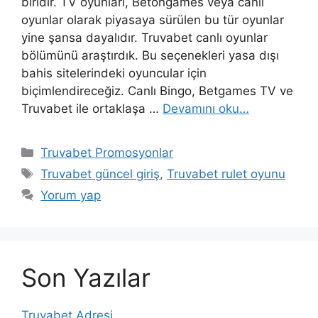
biridir. TV oyunları, Betongames veya canlı
oyunlar olarak piyasaya sürülen bu tür oyunlar
yine şansa dayalıdır. Truvabet canlı oyunlar
bölümünü araştırdık. Bu seçenekleri yasa dışı
bahis sitelerindeki oyuncular için
biçimlendireceğiz. Canlı Bingo, Betgames TV ve
Truvabet ile ortaklaşa …
Devamını oku…
Kategoriler
Truvabet Promosyonlar
Etiketler
Truvabet güncel giriş
,
Truvabet rulet oyunu
Yorum yap
Son Yazılar
Truvabet Adresi