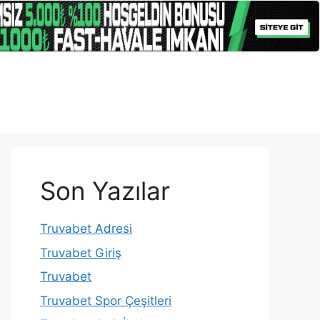
Son Yazılar
Truvabet Adresi
Truvabet Giriş
Truvabet
Truvabet Spor Çeşitleri