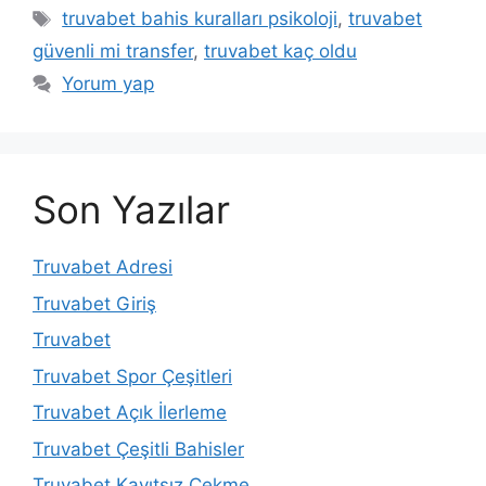
Etiketler
truvabet bahis kuralları psikoloji
,
truvabet
güvenli mi transfer
,
truvabet kaç oldu
Yorum yap
Son Yazılar
Truvabet Adresi
Truvabet Giriş
Truvabet
Truvabet Spor Çeşitleri
Truvabet Açık İlerleme
Truvabet Çeşitli Bahisler
Truvabet Kayıtsız Çekme