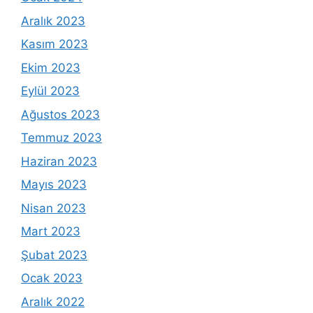
Aralık 2023
Kasım 2023
Ekim 2023
Eylül 2023
Ağustos 2023
Temmuz 2023
Haziran 2023
Mayıs 2023
Nisan 2023
Mart 2023
Şubat 2023
Ocak 2023
Aralık 2022