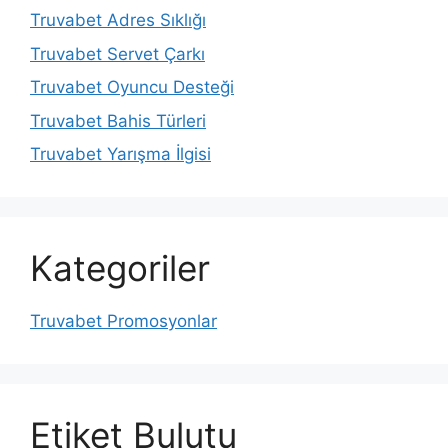
Truvabet Adres Sıklığı
Truvabet Servet Çarkı
Truvabet Oyuncu Desteği
Truvabet Bahis Türleri
Truvabet Yarışma İlgisi
Kategoriler
Truvabet Promosyonlar
Etiket Bulutu