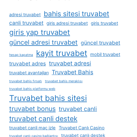
bahis sitesi truvabet
adresi truvabet
canli truvabet
giris adresi truvabet
giris truvabet
giris yap truvabet
güncel adresi truvabet
güncel truvabet
kayit truvabet
mobil truvabet
hesap kapatma
truvabet adresi
truvabet adres
Truvabet Bahis
truvabet avantajları
truvabet bahis fırsatı
truvabet bahis meraklısı
truvabet bahis platformu web
Truvabet bahis sitesi
truvabet bonus
truvabet canli
truvabet canli destek
truvabet canli maç izle
Truvabet Canlı Casino
truvabet canlı destek
truvabet canlı casino bağlantısı