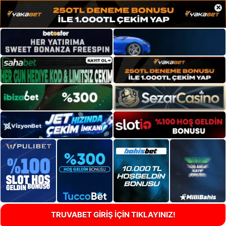
×
TRUVABET GİRİŞ İÇİN TIKLAYINIZ!