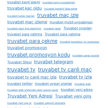
truvabet kayıt i̇şlemi
truvabet kayıt prosedürleri
truvabet kaç oldu
truvabet kendini feda etme
truvabet maç izle
truvabet kulüp maçları
truvabet maç izleme
truvabet mobil uygulaması
Truvabet oyunları
truvabet nasıl üye olabilirim
truvabet nedir
truvabet para yatirma
Truvabet para yatırma
truvabet para çekme
truvabet parolanızı mı unuttunuz
truvabet promosyon
truvabet promosyon kodu
truvabet sanal sporlar
truvabet telegram
Truvabet Sitesi
truvabet tv
truvabet tv canli maç
truvabet tv izle
truvabet tv canli maç izle
truvabet twitter
truvabet uygun oranlar
truvabet web
truvabet yeni adres
truvabet web sitesinde canlı casino sever
Truvabet Yeni Adresi
Truvabet yeni giriş
truvabet yeni üye ol
truvabet zepplin otomatik