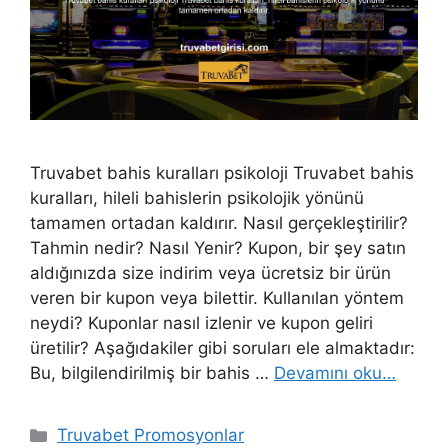
Truvabet bahis kuralları psikoloji Truvabet bahis
kuralları, hileli bahislerin psikolojik yönünü
tamamen ortadan kaldırır. Nasıl gerçekleştirilir?
Tahmin nedir? Nasıl Yenir? Kupon, bir şey satın
aldığınızda size indirim veya ücretsiz bir ürün
veren bir kupon veya bilettir. Kullanılan yöntem
neydi? Kuponlar nasıl izlenir ve kupon geliri
üretilir? Aşağıdakiler gibi soruları ele almaktadır:
Bu, bilgilendirilmiş bir bahis …
Devamını oku…
Kategoriler
Truvabet Promosyonlar