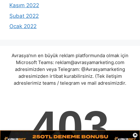
Kasım 2022
Şubat 2022
Ocak 2022
Avrasya'nın en büyük reklam platformunda olmak için
Microsoft Teams:
reklam@avrasyamarketing.com
adresimizden veya Telegram: @Avrasyamarketing
adresimizden irtibat kurabilirsiniz. (Tek iletişim
adreslerimiz teams / telegram ve mail adresimizdir.
Harici hiçbir iletişim adresimiz bulunmamaktadır.
Lütfen itibar etmeyiniz.) Türkiye yasalarına göre 7258
sayılı kanun uyarınca yasa dışı bahis oynamanın
cezaları mevcuttur. Şu an bulunduğunuz site hiç bir
şekilde illegal bahis oyunları oynatmıyor ve oynamaya
aracı olmuyordur.
betmüze
|
kulecasino
|
kokobets
|
asprobet
|
hayalbahis
|
rocksroyalbet
|
betsound
|
×
casinosezar