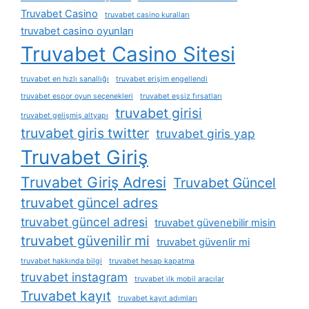
Truvabet Casino
truvabet casino kuralları
truvabet casino oyunları
Truvabet Casino Sitesi
truvabet en hızlı sanallığı
truvabet erişim engellendi
truvabet espor oyun seçenekleri
truvabet eşsiz fırsatları
truvabet girisi
truvabet gelişmiş altyapı
truvabet giris twitter
truvabet giris yap
Truvabet Giriş
Truvabet Giriş Adresi
Truvabet Güncel
truvabet güncel adres
truvabet güncel adresi
truvabet güvenebilir misin
truvabet güvenilir mi
truvabet güvenlir mi
truvabet hakkında bilgi
truvabet hesap kapatma
truvabet instagram
truvabet i̇lk mobil aracılar
Truvabet kayıt
truvabet kayıt adımları