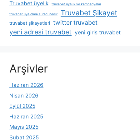
Truvabet üyelik
truvabet üyelik ve kampanyalar
Truvabet Şikayet
truvabet üye olma süreci nedir
twitter truvabet
truvabet şikayetleri
yeni adresi truvabet
yeni giris truvabet
Arşivler
Haziran 2026
Nisan 2026
Eylül 2025
Haziran 2025
Mayıs 2025
Şubat 2025