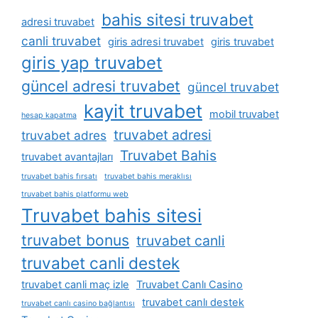
bahis sitesi truvabet
adresi truvabet
canli truvabet
giris adresi truvabet
giris truvabet
giris yap truvabet
güncel adresi truvabet
güncel truvabet
kayit truvabet
mobil truvabet
hesap kapatma
truvabet adresi
truvabet adres
Truvabet Bahis
truvabet avantajları
truvabet bahis fırsatı
truvabet bahis meraklısı
truvabet bahis platformu web
Truvabet bahis sitesi
truvabet bonus
truvabet canli
truvabet canli destek
truvabet canli maç izle
Truvabet Canlı Casino
truvabet canlı destek
truvabet canlı casino bağlantısı