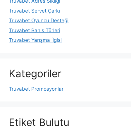
Truvabet Adres Sıklığı
Truvabet Servet Çarkı
Truvabet Oyuncu Desteği
Truvabet Bahis Türleri
Truvabet Yarışma İlgisi
Kategoriler
Truvabet Promosyonlar
Etiket Bulutu