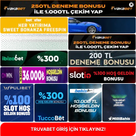
×
TRUVABET GİRİŞ İÇİN TIKLAYINIZ!