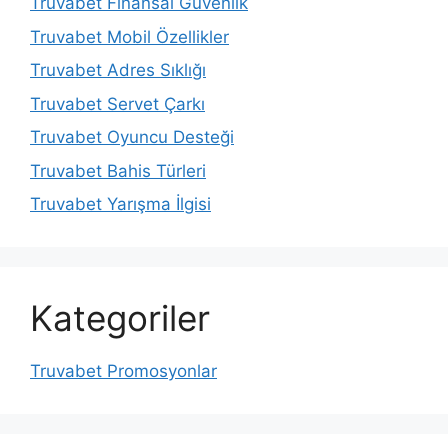
Truvabet Finansal Güvenlik
Truvabet Mobil Özellikler
Truvabet Adres Sıklığı
Truvabet Servet Çarkı
Truvabet Oyuncu Desteği
Truvabet Bahis Türleri
Truvabet Yarışma İlgisi
Kategoriler
Truvabet Promosyonlar