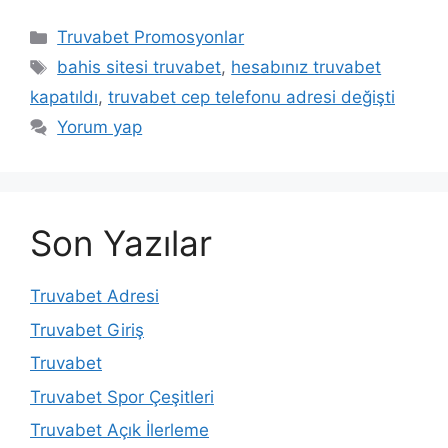
Kategoriler
Truvabet Promosyonlar
Etiketler
bahis sitesi truvabet
,
hesabınız truvabet
kapatıldı
,
truvabet cep telefonu adresi değişti
Yorum yap
Son Yazılar
Truvabet Adresi
Truvabet Giriş
Truvabet
Truvabet Spor Çeşitleri
Truvabet Açık İlerleme