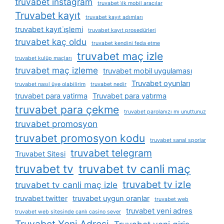
truvabet instagram
truvabet i̇lk mobil aracılar
Truvabet kayıt
truvabet kayıt adımları
truvabet kayıt i̇şlemi
truvabet kayıt prosedürleri
truvabet kaç oldu
truvabet kendini feda etme
truvabet maç izle
truvabet kulüp maçları
truvabet maç izleme
truvabet mobil uygulaması
Truvabet oyunları
truvabet nasıl üye olabilirim
truvabet nedir
truvabet para yatirma
Truvabet para yatırma
truvabet para çekme
truvabet parolanızı mı unuttunuz
truvabet promosyon
truvabet promosyon kodu
truvabet sanal sporlar
truvabet telegram
Truvabet Sitesi
truvabet tv
truvabet tv canli maç
truvabet tv izle
truvabet tv canli maç izle
truvabet twitter
truvabet uygun oranlar
truvabet web
truvabet yeni adres
truvabet web sitesinde canlı casino sever