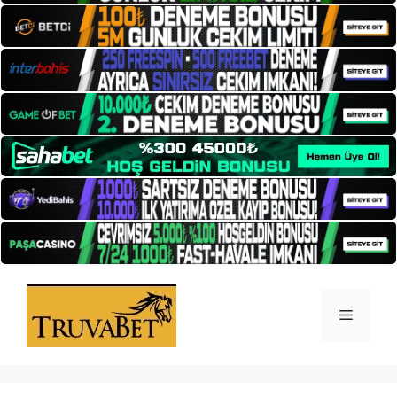
İçeriğe
atla
Menü