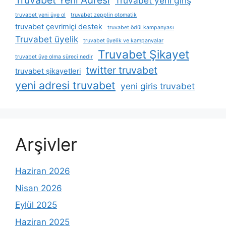
Truvabet Yeni Adresi
Truvabet yeni giriş
truvabet yeni üye ol
truvabet zepplin otomatik
truvabet çevrimiçi destek
truvabet ödül kampanyası
Truvabet üyelik
truvabet üyelik ve kampanyalar
Truvabet Şikayet
truvabet üye olma süreci nedir
twitter truvabet
truvabet şikayetleri
yeni adresi truvabet
yeni giris truvabet
Arşivler
Haziran 2026
Nisan 2026
Eylül 2025
Haziran 2025