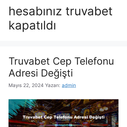
hesabınız truvabet
kapatıldı
Truvabet Cep Telefonu
Adresi Değişti
Mayıs 22, 2024
Yazarı:
admin