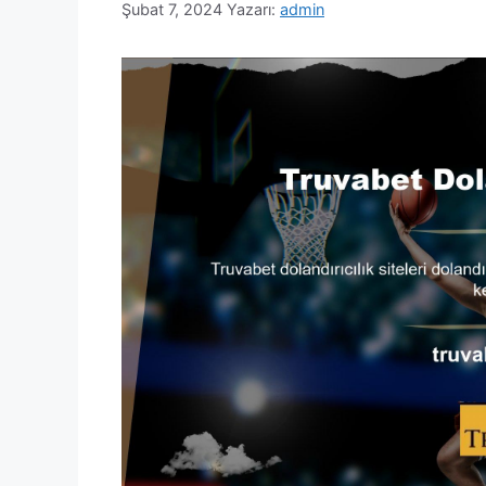
Şubat 7, 2024
Yazarı:
admin