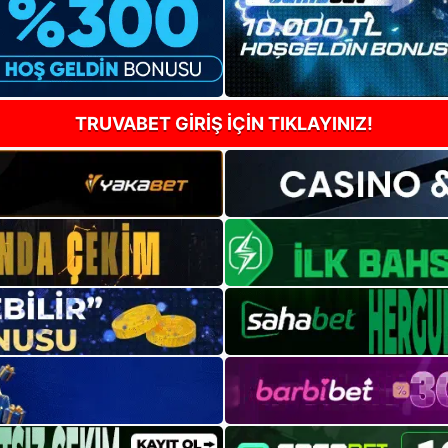
TRUVABET GİRİŞ İÇİN TIKLAYINIZ!