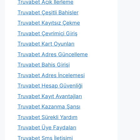
Truvabet Açık İlerleme
Truvabet Çeşitli Bahisler
Truvabet Kayıtsız Çekme
Truvabet Çevrimiçi Giriş
Truvabet Kart Oyunları
Truvabet Adres Güncelleme
Truvabet Bahis Girişi
Truvabet Adres İncelemesi
Truvabet Hesap Güvenliği
Truvabet Kayıt Avantajları
Truvabet Kazanma Şansı
Truvabet Sürekli Yardım
Truvabet Üye Faydaları
Truvabet Sms İletişimi