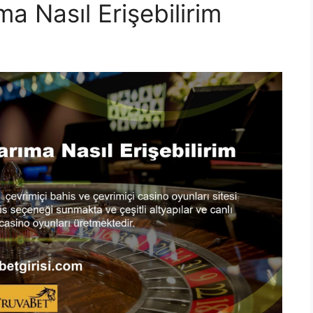
a Nasıl Erişebilirim