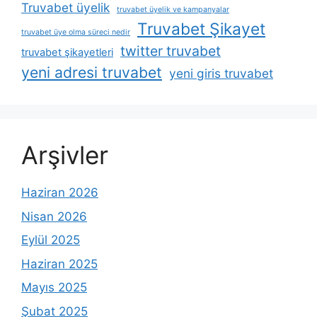
Truvabet üyelik
truvabet üyelik ve kampanyalar
Truvabet Şikayet
truvabet üye olma süreci nedir
twitter truvabet
truvabet şikayetleri
yeni adresi truvabet
yeni giris truvabet
Arşivler
Haziran 2026
Nisan 2026
Eylül 2025
Haziran 2025
Mayıs 2025
Şubat 2025