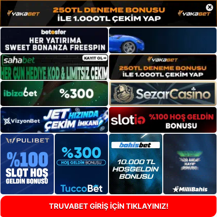
×
TRUVABET GİRİŞ İÇİN TIKLAYINIZ!