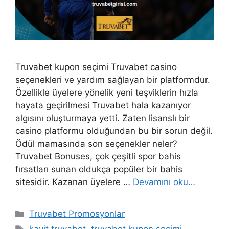
Truvabet kupon seçimi Truvabet casino
seçenekleri ve yardım sağlayan bir platformdur.
Özellikle üyelere yönelik yeni teşviklerin hızla
hayata geçirilmesi Truvabet hala kazanıyor
algısını oluşturmaya yetti. Zaten lisanslı bir
casino platformu olduğundan bu bir sorun değil.
Ödül mamasında son seçenekler neler?
Truvabet Bonuses, çok çeşitli spor bahis
fırsatları sunan oldukça popüler bir bahis
sitesidir. Kazanan üyelere …
Devamını oku…
Kategoriler
Truvabet Promosyonlar
Etiketler