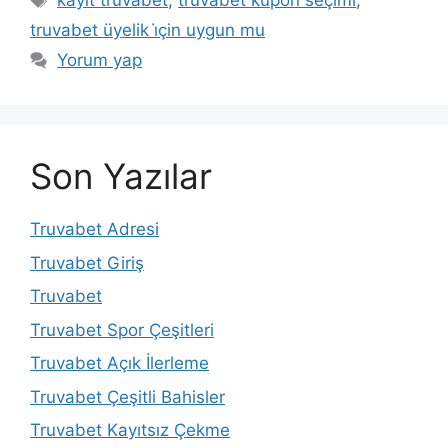
kayit truvabet
,
truvabet kupon seçimi
,
truvabet üyelik i̇çin uygun mu
Yorum yap
Son Yazılar
Truvabet Adresi
Truvabet Giriş
Truvabet
Truvabet Spor Çeşitleri
Truvabet Açık İlerleme
Truvabet Çeşitli Bahisler
Truvabet Kayıtsız Çekme