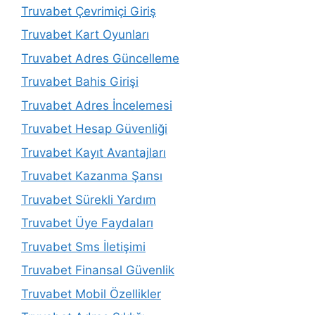
Truvabet Çevrimiçi Giriş
Truvabet Kart Oyunları
Truvabet Adres Güncelleme
Truvabet Bahis Girişi
Truvabet Adres İncelemesi
Truvabet Hesap Güvenliği
Truvabet Kayıt Avantajları
Truvabet Kazanma Şansı
Truvabet Sürekli Yardım
Truvabet Üye Faydaları
Truvabet Sms İletişimi
Truvabet Finansal Güvenlik
Truvabet Mobil Özellikler