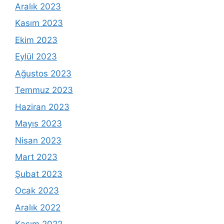
Aralık 2023
Kasım 2023
Ekim 2023
Eylül 2023
Ağustos 2023
Temmuz 2023
Haziran 2023
Mayıs 2023
Nisan 2023
Mart 2023
Şubat 2023
Ocak 2023
Aralık 2022