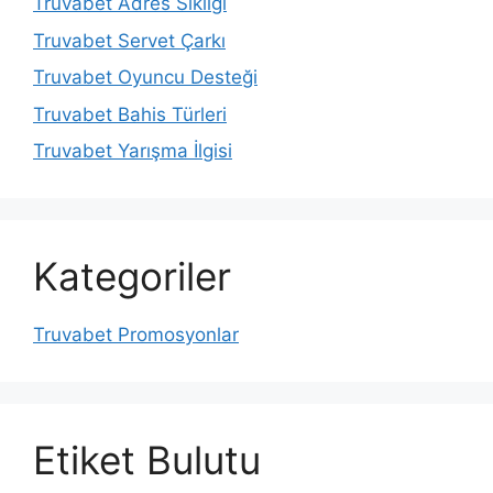
Truvabet Adres Sıklığı
Truvabet Servet Çarkı
Truvabet Oyuncu Desteği
Truvabet Bahis Türleri
Truvabet Yarışma İlgisi
Kategoriler
Truvabet Promosyonlar
Etiket Bulutu