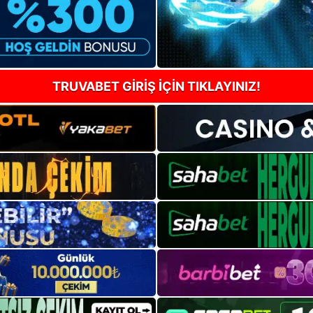
TRUVABET GİRİŞ İÇİN TIKLAYINIZ!