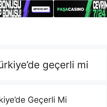
ürkiye’de geçerli mi
kiye’de Geçerli Mi