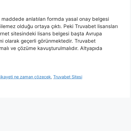
et, maddede anlatılan formda yasal onay belgesi
lemez olduğu ortaya çıktı. Peki Truvabet lisansları
ernet sitesindeki lisans belgesi başta Avrupa
i olarak geçerli görünmektedir. Truvabet
nmalı ve çözüme kavuşturulmalıdır. Altyapıda
şikayeti ne zaman çözecek
,
Truvabet Sitesi