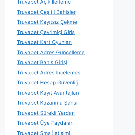
Truvabet Açık İlerleme
Truvabet Çeşitli Bahisler
Truvabet Kayıtsız Çekme
Truvabet Çevrimiçi Giriş
Truvabet Kart Oyunları
Truvabet Adres Güncelleme
Truvabet Bahis Girişi
Truvabet Adres İncelemesi
Truvabet Hesap Güvenliği
Truvabet Kayıt Avantajları
Truvabet Kazanma Şansı
Truvabet Sürekli Yardım
Truvabet Üye Faydaları
Truvabet Sms İletişimi