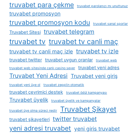
truvabet para çekme
truvabet parolanızı mı unuttunuz
truvabet promosyon
truvabet promosyon kodu
truvabet sanal sporlar
truvabet telegram
Truvabet Sitesi
truvabet tv
truvabet tv canli maç
truvabet tv izle
truvabet tv canli maç izle
truvabet twitter
truvabet uygun oranlar
truvabet web
truvabet yeni adres
truvabet web sitesinde canlı casino sever
Truvabet Yeni Adresi
Truvabet yeni giriş
truvabet yeni üye ol
truvabet zepplin otomatik
truvabet çevrimiçi destek
truvabet ödül kampanyası
Truvabet üyelik
truvabet üyelik ve kampanyalar
Truvabet Şikayet
truvabet üye olma süreci nedir
twitter truvabet
truvabet şikayetleri
yeni adresi truvabet
yeni giris truvabet