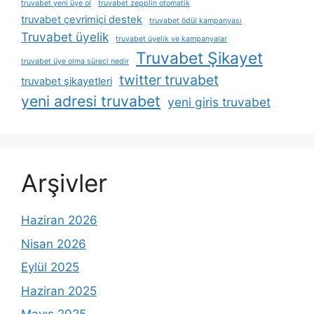
truvabet yeni üye ol
truvabet zepplin otomatik
truvabet çevrimiçi destek
truvabet ödül kampanyası
Truvabet üyelik
truvabet üyelik ve kampanyalar
Truvabet Şikayet
truvabet üye olma süreci nedir
twitter truvabet
truvabet şikayetleri
yeni adresi truvabet
yeni giris truvabet
Arşivler
Haziran 2026
Nisan 2026
Eylül 2025
Haziran 2025