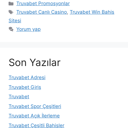
Kategoriler
Truvabet Promosyonlar
Etiketler
Truvabet Canlı Casino
,
Truvabet Win Bahis
Sitesi
Yorum yap
Son Yazılar
Truvabet Adresi
Truvabet Giriş
Truvabet
Truvabet Spor Çeşitleri
Truvabet Açık İlerleme
Truvabet Çeşitli Bahisler