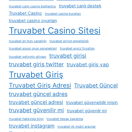
truvabet canlı destek
truvabet canlı casino bağlantısı
Truvabet Casino
truvabet casino kuralları
truvabet casino oyunları
Truvabet Casino Sitesi
truvabet en hızlı sanallığı
truvabet erişim engellendi
truvabet espor oyun seçenekleri
truvabet eşsiz fırsatları
truvabet girisi
truvabet gelişmiş altyapı
truvabet giris twitter
truvabet giris yap
Truvabet Giriş
Truvabet Giriş Adresi
Truvabet Güncel
truvabet güncel adres
truvabet güncel adresi
truvabet güvenebilir misin
truvabet güvenilir mi
truvabet güvenlir mi
truvabet hakkında bilgi
truvabet hesap kapatma
truvabet instagram
truvabet i̇lk mobil aracılar