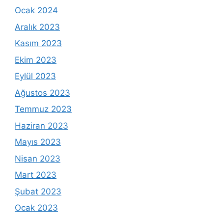
Ocak 2024
Aralık 2023
Kasım 2023
Ekim 2023
Eylül 2023
Ağustos 2023
Temmuz 2023
Haziran 2023
Mayıs 2023
Nisan 2023
Mart 2023
Şubat 2023
Ocak 2023