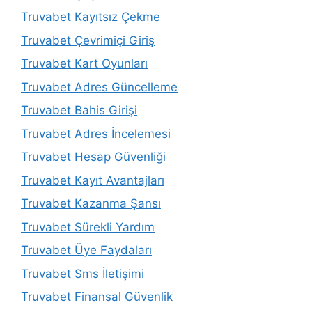
Truvabet Kayıtsız Çekme
Truvabet Çevrimiçi Giriş
Truvabet Kart Oyunları
Truvabet Adres Güncelleme
Truvabet Bahis Girişi
Truvabet Adres İncelemesi
Truvabet Hesap Güvenliği
Truvabet Kayıt Avantajları
Truvabet Kazanma Şansı
Truvabet Sürekli Yardım
Truvabet Üye Faydaları
Truvabet Sms İletişimi
Truvabet Finansal Güvenlik