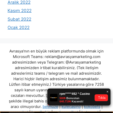
Aralık 2022
Kasım 2022
Şubat 2022
Ocak 2022
Avrasya'nın en büyük reklam platformunda olmak için
Microsoft Teams:
reklam@avrasyamarketing.com
adresimizden veya Telegram: @Avrasyamarketing
adresimizden irtibat kurabilirsiniz. (Tek iletişim
adreslerimiz teams / telegram ve mail adresimizdir.
Harici hiçbir iletişim adresimiz bulunmamaktadır.
Lütfen itibar etmeyiniz.) Türkiye yasalarına göre 7258
sayılı kanun uyarınca yasa dışı bahis oynamanın
cezaları mevcuttur. Şu an bulunduğunuz site hiç bir
şekilde illegal bahis oyunları oynatmıyor ve oynamaya
aracı olmuyordur.
betmüze
|
kulecasino
|
kokobets
|
asprobet
|
hayalbahis
|
rocksroyalbet
|
betsound
|