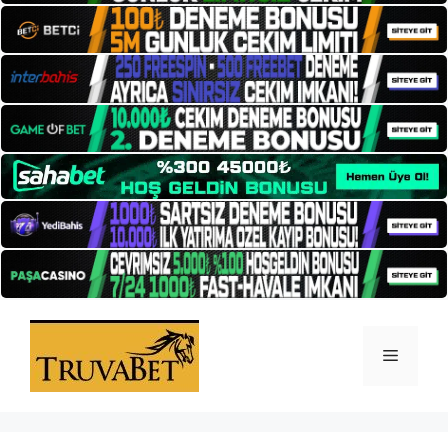
İçeriğe
atla
Menü