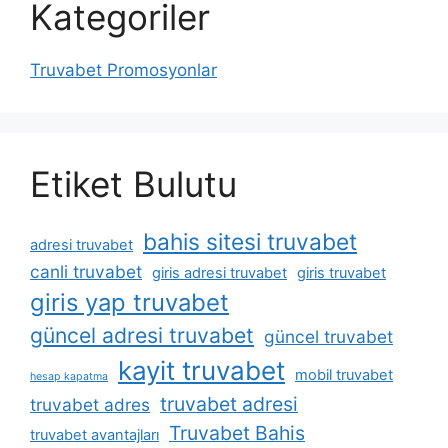
Kategoriler
Truvabet Promosyonlar
Etiket Bulutu
bahis sitesi truvabet
adresi truvabet
canli truvabet
giris adresi truvabet
giris truvabet
giris yap truvabet
güncel adresi truvabet
güncel truvabet
kayit truvabet
mobil truvabet
hesap kapatma
truvabet adresi
truvabet adres
Truvabet Bahis
truvabet avantajları