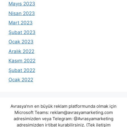
Mayıs 2023
Nisan 2023
Mart 2023
Şubat 2023
Ocak 2023
Aralık 2022
Kasım 2022
Şubat 2022
Ocak 2022
Avrasya'nın en büyük reklam platformunda olmak için
Microsoft Teams:
reklam@avrasyamarketing.com
adresimizden veya Telegram: @Avrasyamarketing
adresimizden irtibat kurabilirsiniz. (Tek iletişim