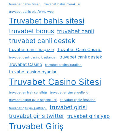
truvabet bahis fırsatı
truvabet bahis meraklısı
truvabet bahis platformu web
Truvabet bahis sitesi
truvabet bonus
truvabet canli
truvabet canli destek
truvabet canli maç izle
Truvabet Canlı Casino
truvabet canlı destek
truvabet canlı casino bağlantısı
Truvabet Casino
truvabet casino kuralları
truvabet casino oyunları
Truvabet Casino Sitesi
truvabet en hızlı sanallığı
truvabet erişim engellendi
truvabet espor oyun seçenekleri
truvabet eşsiz fırsatları
truvabet girisi
truvabet gelişmiş altyapı
truvabet giris twitter
truvabet giris yap
Truvabet Giriş