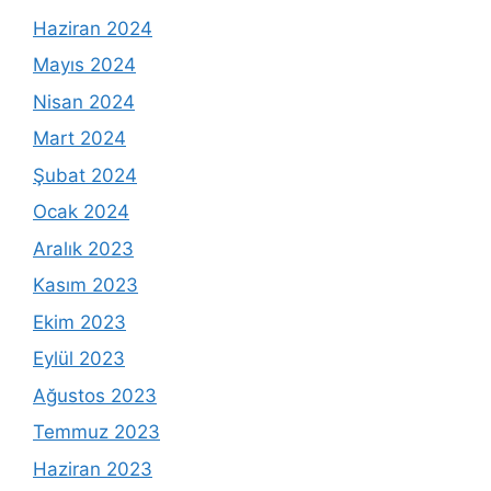
Haziran 2024
Mayıs 2024
Nisan 2024
Mart 2024
Şubat 2024
Ocak 2024
Aralık 2023
Kasım 2023
Ekim 2023
Eylül 2023
Ağustos 2023
Temmuz 2023
Haziran 2023