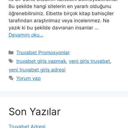
Bu şekilde hangi sitelerin en yararlı olduğunu
öğrenebilirsiniz. Elbette birçok kitap bahisçiler
tarafından araştırılmaz veya incelenmez. Ne
yazık ki bu şekilde davranan insanlar …
Devamını oku…
Kategoriler
Truvabet Promosyonlar
Etiketler
truvabet giriş yapmak
,
yeni giris truvabet
,
yeni truvabet giriş adresi
Yorum yap
Son Yazılar
Truvabet Adresi