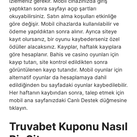
izlemeniz gerekir. Mobil cihazınızda giriş
yaptıktan sonra sayfayı açıp şartları
okuyabilirsiniz. Satın alma koşulları etkinliğe
göre değişir. Mobil cihazlarda kullanılabilir ve
ödeme yapıldıktan sonra alınır. Ayrıca siteye
kayıt olursanız, bir oyunu kaybederseniz özel
ödüller alacaksınız. Kayıplar, haftalık kayıplara
göre hesaplanır. Bahis ve casino oyunları için
kayıp tutarı, site kontrol edildikten sonra
görüntülenen kayıp tutarıdır. Mobil oyunlar için
alternatif oyunlar da hesaplamaya dahil
edildiğinden bu sayfadaki oyunlar kaybedilebilir.
Her haftanın kaybından sonra, talep etmek için
mobil ana sayfanızdaki Canlı Destek düğmesine
tıklayın.
Truvabet Kuponu Nasıl