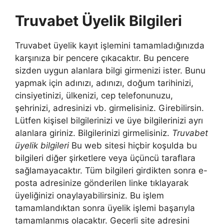
Truvabet Üyelik Bilgileri
Truvabet üyelik kayıt işlemini tamamladığınızda
karşınıza bir pencere çıkacaktır. Bu pencere
sizden uygun alanlara bilgi girmenizi ister. Bunu
yapmak için adınızı, adınızı, doğum tarihinizi,
cinsiyetinizi, ülkenizi, cep telefonunuzu,
şehrinizi, adresinizi vb. girmelisiniz. Girebilirsin.
Lütfen kişisel bilgilerinizi ve üye bilgilerinizi ayrı
alanlara giriniz. Bilgilerinizi girmelisiniz.
Truvabet
üyelik bilgileri
Bu web sitesi hiçbir koşulda bu
bilgileri diğer şirketlere veya üçüncü taraflara
sağlamayacaktır. Tüm bilgileri girdikten sonra e-
posta adresinize gönderilen linke tıklayarak
üyeliğinizi onaylayabilirsiniz. Bu işlem
tamamlandıktan sonra üyelik işlemi başarıyla
tamamlanmış olacaktır. Geçerli site adresini