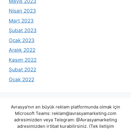
Mayıs 2023
Nisan 2023
Mart 2023
Şubat 2023
Ocak 2023
Aralık 2022
Kasım 2022
Şubat 2022
Ocak 2022
Avrasya'nın en büyük reklam platformunda olmak için
Microsoft Teams:
reklam@avrasyamarketing.com
adresimizden veya Telegram: @Avrasyamarketing
adresimizden irtibat kurabilirsiniz. (Tek iletişim