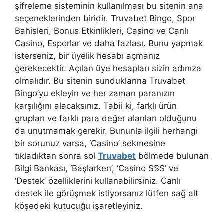
şifreleme sisteminin kullanılması bu sitenin ana
seçeneklerinden biridir. Truvabet Bingo, Spor
Bahisleri, Bonus Etkinlikleri, Casino ve Canlı
Casino, Esporlar ve daha fazlası. Bunu yapmak
isterseniz, bir üyelik hesabı açmanız
gerekecektir. Açılan üye hesapları sizin adınıza
olmalıdır. Bu sitenin sunduklarına Truvabet
Bingo’yu ekleyin ve her zaman paranızın
karşılığını alacaksınız. Tabii ki, farklı ürün
grupları ve farklı para değer alanları olduğunu
da unutmamak gerekir. Bununla ilgili herhangi
bir sorunuz varsa, ‘Casino’ sekmesine
tıkladıktan sonra sol
Truvabet
bölmede bulunan
Bilgi Bankası, ‘Başlarken’, ‘Casino SSS’ ve
‘Destek’ özelliklerini kullanabilirsiniz. Canlı
destek ile görüşmek istiyorsanız lütfen sağ alt
köşedeki kutucuğu işaretleyiniz.