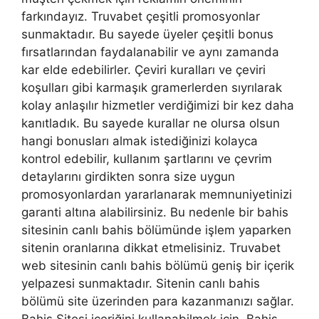
farkındayız. Truvabet çeşitli promosyonlar
sunmaktadır. Bu sayede üyeler çeşitli bonus
fırsatlarından faydalanabilir ve aynı zamanda
kar elde edebilirler. Çeviri kuralları ve çeviri
koşulları gibi karmaşık gramerlerden sıyrılarak
kolay anlaşılır hizmetler verdiğimizi bir kez daha
kanıtladık. Bu sayede kurallar ne olursa olsun
hangi bonusları almak istediğinizi kolayca
kontrol edebilir, kullanım şartlarını ve çevrim
detaylarını girdikten sonra size uygun
promosyonlardan yararlanarak memnuniyetinizi
garanti altına alabilirsiniz. Bu nedenle bir bahis
sitesinin canlı bahis bölümünde işlem yaparken
sitenin oranlarına dikkat etmelisiniz. Truvabet
web sitesinin canlı bahis bölümü geniş bir içerik
yelpazesi sunmaktadır. Sitenin canlı bahis
bölümü site üzerinden para kazanmanızı sağlar.
Bahis Sitesi içeriğini kullanabilmek için, Bahis