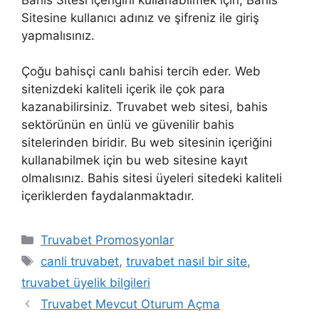
Sitesine kullanıcı adınız ve şifreniz ile giriş
yapmalısınız.
Çoğu bahisçi canlı bahisi tercih eder. Web
sitenizdeki kaliteli içerik ile çok para
kazanabilirsiniz. Truvabet web sitesi, bahis
sektörünün en ünlü ve güvenilir bahis
sitelerinden biridir. Bu web sitesinin içeriğini
kullanabilmek için bu web sitesine kayıt
olmalısınız. Bahis sitesi üyeleri sitedeki kaliteli
içeriklerden faydalanmaktadır.
Kategoriler
Truvabet Promosyonlar
Etiketler
canli truvabet
,
truvabet nasıl bir site
,
truvabet üyelik bilgileri
Truvabet Mevcut Oturum Açma