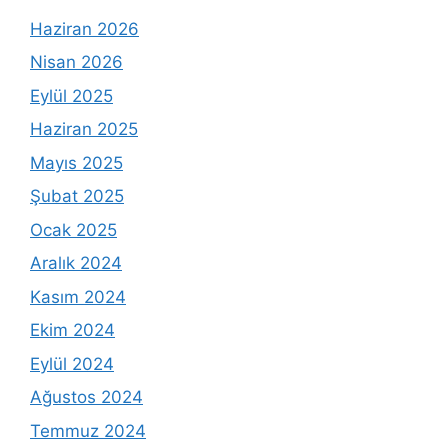
Haziran 2026
Nisan 2026
Eylül 2025
Haziran 2025
Mayıs 2025
Şubat 2025
Ocak 2025
Aralık 2024
Kasım 2024
Ekim 2024
Eylül 2024
Ağustos 2024
Temmuz 2024