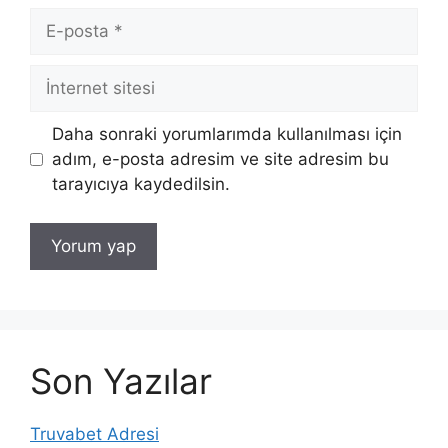
E-
posta
İnternet
sitesi
Daha sonraki yorumlarımda kullanılması için
adım, e-posta adresim ve site adresim bu
tarayıcıya kaydedilsin.
Son Yazılar
Truvabet Adresi