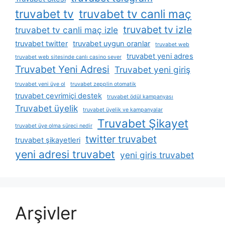
truvabet tv
truvabet tv canli maç
truvabet tv izle
truvabet tv canli maç izle
truvabet twitter
truvabet uygun oranlar
truvabet web
truvabet yeni adres
truvabet web sitesinde canlı casino sever
Truvabet Yeni Adresi
Truvabet yeni giriş
truvabet yeni üye ol
truvabet zepplin otomatik
truvabet çevrimiçi destek
truvabet ödül kampanyası
Truvabet üyelik
truvabet üyelik ve kampanyalar
Truvabet Şikayet
truvabet üye olma süreci nedir
twitter truvabet
truvabet şikayetleri
yeni adresi truvabet
yeni giris truvabet
Arşivler