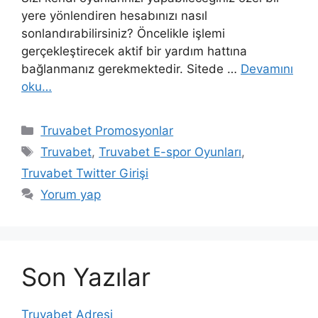
yere yönlendiren hesabınızı nasıl
sonlandırabilirsiniz? Öncelikle işlemi
gerçekleştirecek aktif bir yardım hattına
bağlanmanız gerekmektedir. Sitede …
Devamını
oku…
Kategoriler
Truvabet Promosyonlar
Etiketler
Truvabet
,
Truvabet E-spor Oyunları
,
Truvabet Twitter Girişi
Yorum yap
Son Yazılar
Truvabet Adresi