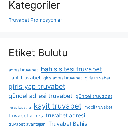
Kategoriler
Truvabet Promosyonlar
Etiket Bulutu
bahis sitesi truvabet
adresi truvabet
canli truvabet
giris adresi truvabet
giris truvabet
giris yap truvabet
güncel adresi truvabet
güncel truvabet
kayit truvabet
mobil truvabet
hesap kapatma
truvabet adresi
truvabet adres
Truvabet Bahis
truvabet avantajları