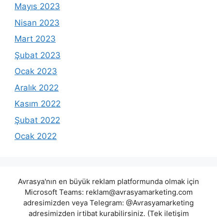
Mayıs 2023
Nisan 2023
Mart 2023
Şubat 2023
Ocak 2023
Aralık 2022
Kasım 2022
Şubat 2022
Ocak 2022
Avrasya'nın en büyük reklam platformunda olmak için
Microsoft Teams:
reklam@avrasyamarketing.com
adresimizden veya Telegram: @Avrasyamarketing
adresimizden irtibat kurabilirsiniz. (Tek iletişim