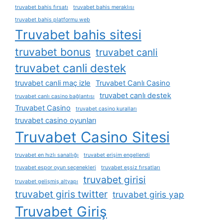
truvabet bahis fırsatı
truvabet bahis meraklısı
truvabet bahis platformu web
Truvabet bahis sitesi
truvabet bonus
truvabet canli
truvabet canli destek
truvabet canli maç izle
Truvabet Canlı Casino
truvabet canlı destek
truvabet canlı casino bağlantısı
Truvabet Casino
truvabet casino kuralları
truvabet casino oyunları
Truvabet Casino Sitesi
truvabet en hızlı sanallığı
truvabet erişim engellendi
truvabet espor oyun seçenekleri
truvabet eşsiz fırsatları
truvabet girisi
truvabet gelişmiş altyapı
truvabet giris twitter
truvabet giris yap
Truvabet Giriş