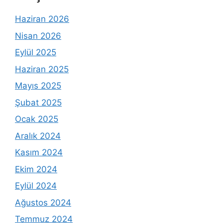
Haziran 2026
Nisan 2026
Eylül 2025
Haziran 2025
Mayıs 2025
Şubat 2025
Ocak 2025
Aralık 2024
Kasım 2024
Ekim 2024
Eylül 2024
Ağustos 2024
Temmuz 2024