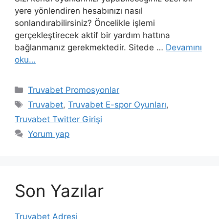
yere yönlendiren hesabınızı nasıl
sonlandırabilirsiniz? Öncelikle işlemi
gerçekleştirecek aktif bir yardım hattına
bağlanmanız gerekmektedir. Sitede …
Devamını
oku…
Kategoriler
Truvabet Promosyonlar
Etiketler
Truvabet
,
Truvabet E-spor Oyunları
,
Truvabet Twitter Girişi
Yorum yap
Son Yazılar
Truvabet Adresi