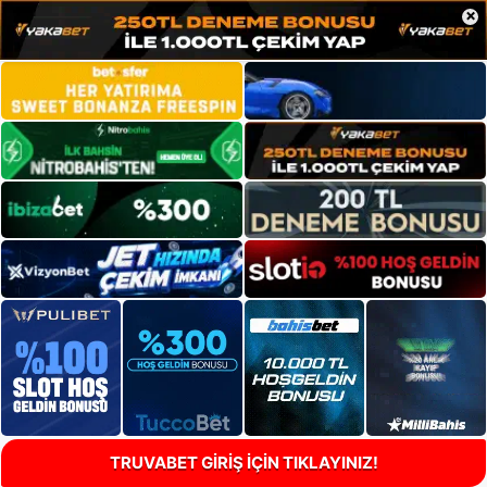
×
TRUVABET GİRİŞ İÇİN TIKLAYINIZ!