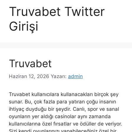
Truvabet Twitter
Girişi
Truvabet
Haziran 12, 2026
Yazarı:
admin
Truvabet kullanıcılara kullanacakları birçok şey
sunar. Bu, çok fazla para yatıran çoğu insanın
ihtiyaç duyduğu bir şeydir. Canlı, spor ve sanal
oyunların yer aldığı casinolar aynı zamanda
kullanıcılarına özel fırsatlar ve ödüller de veriyor.
Sizi kendi oyunlarınızı yapabileceğiniz özel bir