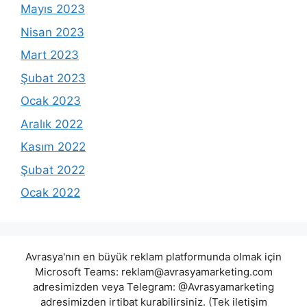
Mayıs 2023
Nisan 2023
Mart 2023
Şubat 2023
Ocak 2023
Aralık 2022
Kasım 2022
Şubat 2022
Ocak 2022
Avrasya'nın en büyük reklam platformunda olmak için
Microsoft Teams:
reklam@avrasyamarketing.com
adresimizden veya Telegram: @Avrasyamarketing
adresimizden irtibat kurabilirsiniz. (Tek iletişim