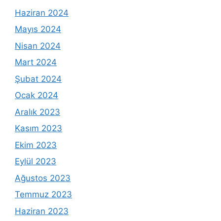
Haziran 2024
Mayıs 2024
Nisan 2024
Mart 2024
Şubat 2024
Ocak 2024
Aralık 2023
Kasım 2023
Ekim 2023
Eylül 2023
Ağustos 2023
Temmuz 2023
Haziran 2023