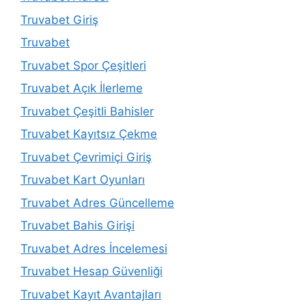
Truvabet Giriş
Truvabet
Truvabet Spor Çeşitleri
Truvabet Açık İlerleme
Truvabet Çeşitli Bahisler
Truvabet Kayıtsız Çekme
Truvabet Çevrimiçi Giriş
Truvabet Kart Oyunları
Truvabet Adres Güncelleme
Truvabet Bahis Girişi
Truvabet Adres İncelemesi
Truvabet Hesap Güvenliği
Truvabet Kayıt Avantajları