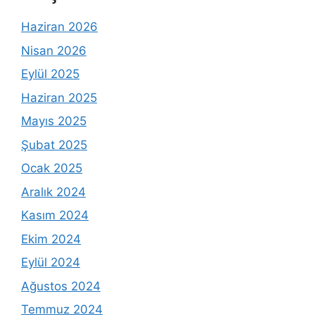
Haziran 2026
Nisan 2026
Eylül 2025
Haziran 2025
Mayıs 2025
Şubat 2025
Ocak 2025
Aralık 2024
Kasım 2024
Ekim 2024
Eylül 2024
Ağustos 2024
Temmuz 2024