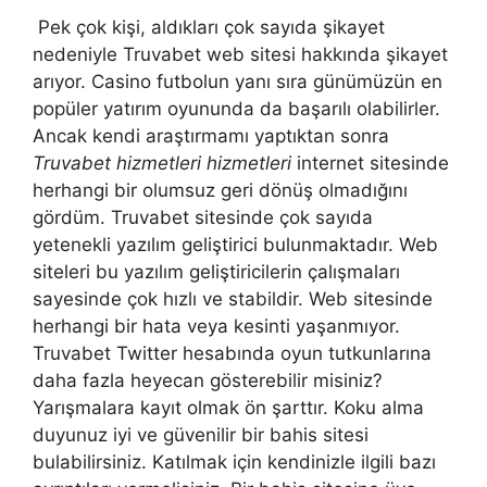
Pek çok kişi, aldıkları çok sayıda şikayet
nedeniyle Truvabet web sitesi hakkında şikayet
arıyor. Casino futbolun yanı sıra günümüzün en
popüler yatırım oyununda da başarılı olabilirler.
Ancak kendi araştırmamı yaptıktan sonra
Truvabet hizmetleri hizmetleri
internet sitesinde
herhangi bir olumsuz geri dönüş olmadığını
gördüm. Truvabet sitesinde çok sayıda
yetenekli yazılım geliştirici bulunmaktadır. Web
siteleri bu yazılım geliştiricilerin çalışmaları
sayesinde çok hızlı ve stabildir. Web sitesinde
herhangi bir hata veya kesinti yaşanmıyor.
Truvabet Twitter hesabında oyun tutkunlarına
daha fazla heyecan gösterebilir misiniz?
Yarışmalara kayıt olmak ön şarttır. Koku alma
duyunuz iyi ve güvenilir bir bahis sitesi
bulabilirsiniz. Katılmak için kendinizle ilgili bazı