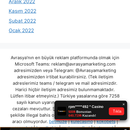
Aralık 2022
Kasım 2022
Şubat 2022
Ocak 2022
Avrasya'nın en büyük reklam platformunda olmak için
Microsoft Teams:
reklam@avrasyamarketing.com
adresimizden veya Telegram: @Avrasyamarketing
adresimizden irtibat kurabilirsiniz. (Tek iletişim
adreslerimiz teams / telegram ve mail adresimizdir.
Harici hiçbir iletişim adresimiz bulunmamaktadır.
Lütfen itibar etmeyiniz.) Türkiye yasalarına göre 7258
sayılı kanun uyarınca yasa dışı bahis oynamanın
cezaları mevcuttur. Şu an bulunduğunuz site hiç bir
şekilde illegal bahis oyunları oynatmıyor ve oynamaya
aracı olmuyordur.
betmüze
|
kulecasino
|
kokobets
|
asprobet
|
hayalbahis
|
rocksroyalbet
|
betsound
|