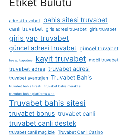
Etiket Bulutu
bahis sitesi truvabet
adresi truvabet
canli truvabet
giris adresi truvabet
giris truvabet
giris yap truvabet
güncel adresi truvabet
güncel truvabet
kayit truvabet
mobil truvabet
hesap kapatma
truvabet adresi
truvabet adres
Truvabet Bahis
truvabet avantajları
truvabet bahis fırsatı
truvabet bahis meraklısı
truvabet bahis platformu web
Truvabet bahis sitesi
truvabet bonus
truvabet canli
truvabet canli destek
truvabet canli maç izle
Truvabet Canlı Casino