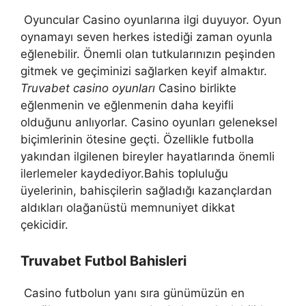
Oyuncular Casino oyunlarına ilgi duyuyor. Oyun
oynamayı seven herkes istediği zaman oyunla
eğlenebilir. Önemli olan tutkularınızın peşinden
gitmek ve geçiminizi sağlarken keyif almaktır.
Truvabet casino oyunları
Casino birlikte
eğlenmenin ve eğlenmenin daha keyifli
olduğunu anlıyorlar. Casino oyunları geleneksel
biçimlerinin ötesine geçti. Özellikle futbolla
yakından ilgilenen bireyler hayatlarında önemli
ilerlemeler kaydediyor.Bahis topluluğu
üyelerinin, bahisçilerin sağladığı kazançlardan
aldıkları olağanüstü memnuniyet dikkat
çekicidir.
Truvabet Futbol Bahisleri
Casino futbolun yanı sıra günümüzün en