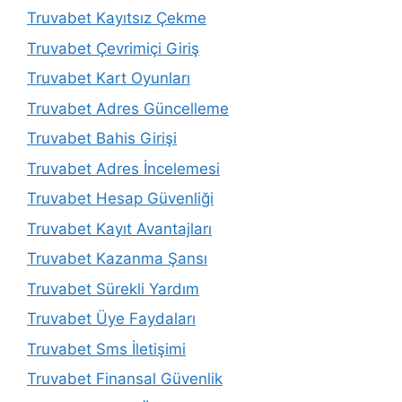
Truvabet Kayıtsız Çekme
Truvabet Çevrimiçi Giriş
Truvabet Kart Oyunları
Truvabet Adres Güncelleme
Truvabet Bahis Girişi
Truvabet Adres İncelemesi
Truvabet Hesap Güvenliği
Truvabet Kayıt Avantajları
Truvabet Kazanma Şansı
Truvabet Sürekli Yardım
Truvabet Üye Faydaları
Truvabet Sms İletişimi
Truvabet Finansal Güvenlik