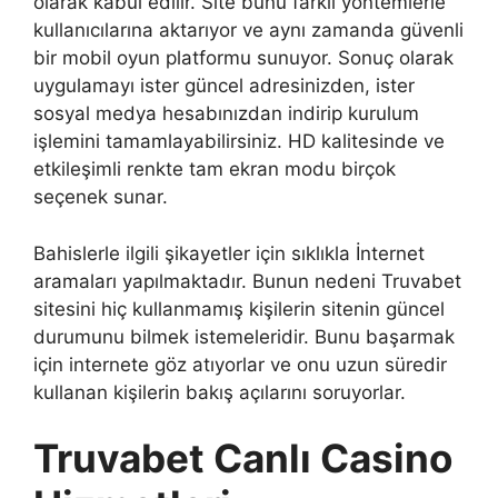
olarak kabul edilir. Site bunu farklı yöntemlerle
kullanıcılarına aktarıyor ve aynı zamanda güvenli
bir mobil oyun platformu sunuyor. Sonuç olarak
uygulamayı ister güncel adresinizden, ister
sosyal medya hesabınızdan indirip kurulum
işlemini tamamlayabilirsiniz. HD kalitesinde ve
etkileşimli renkte tam ekran modu birçok
seçenek sunar.
Bahislerle ilgili şikayetler için sıklıkla İnternet
aramaları yapılmaktadır. Bunun nedeni Truvabet
sitesini hiç kullanmamış kişilerin sitenin güncel
durumunu bilmek istemeleridir. Bunu başarmak
için internete göz atıyorlar ve onu uzun süredir
kullanan kişilerin bakış açılarını soruyorlar.
Truvabet Canlı Casino