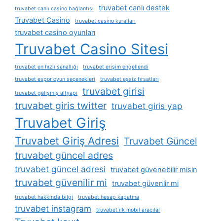
truvabet canlı destek
truvabet canlı casino bağlantısı
Truvabet Casino
truvabet casino kuralları
truvabet casino oyunları
Truvabet Casino Sitesi
truvabet en hızlı sanallığı
truvabet erişim engellendi
truvabet espor oyun seçenekleri
truvabet eşsiz fırsatları
truvabet girisi
truvabet gelişmiş altyapı
truvabet giris twitter
truvabet giris yap
Truvabet Giriş
Truvabet Giriş Adresi
Truvabet Güncel
truvabet güncel adres
truvabet güncel adresi
truvabet güvenebilir misin
truvabet güvenilir mi
truvabet güvenlir mi
truvabet hakkında bilgi
truvabet hesap kapatma
truvabet instagram
truvabet i̇lk mobil aracılar